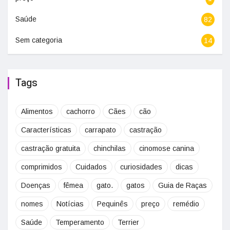
Saúde
82
Sem categoria
14
Tags
Alimentos
cachorro
Cães
cão
Características
carrapato
castração
castração gratuita
chinchilas
cinomose canina
comprimidos
Cuidados
curiosidades
dicas
Doenças
fêmea
gato.
gatos
Guia de Raças
nomes
Notícias
Pequinês
preço
remédio
Saúde
Temperamento
Terrier