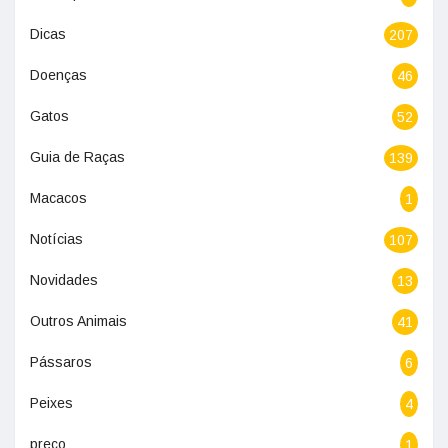
Dicas
207
Doenças
46
Gatos
52
Guia de Raças
139
Macacos
1
Notícias
107
Novidades
13
Outros Animais
41
Pássaros
6
Peixes
4
preço
1