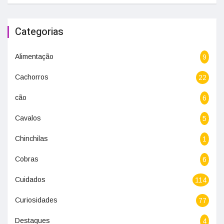
Categorias
Alimentação
9
Cachorros
22
cão
6
Cavalos
5
Chinchilas
1
Cobras
6
Cuidados
114
Curiosidades
77
Destaques
4