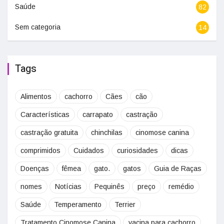
Saúde
82
Sem categoria
14
Tags
Alimentos
cachorro
Cães
cão
Características
carrapato
castração
castração gratuita
chinchilas
cinomose canina
comprimidos
Cuidados
curiosidades
dicas
Doenças
fêmea
gato.
gatos
Guia de Raças
nomes
Notícias
Pequinês
preço
remédio
Saúde
Temperamento
Terrier
Tratamento Cinomose Canina
vacina para cachorro