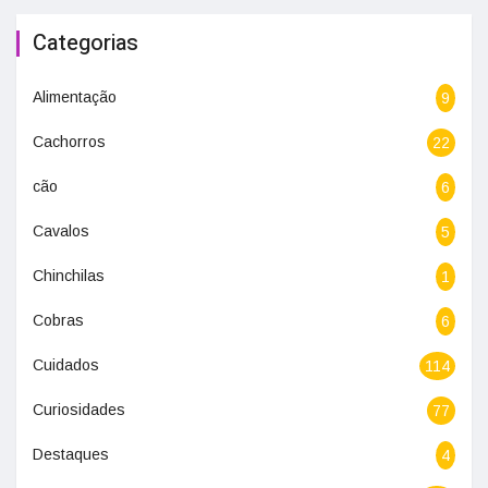
Categorias
Alimentação
9
Cachorros
22
cão
6
Cavalos
5
Chinchilas
1
Cobras
6
Cuidados
114
Curiosidades
77
Destaques
4