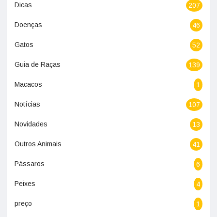
Dicas
207
Doenças
46
Gatos
52
Guia de Raças
139
Macacos
1
Notícias
107
Novidades
13
Outros Animais
41
Pássaros
6
Peixes
4
preço
1