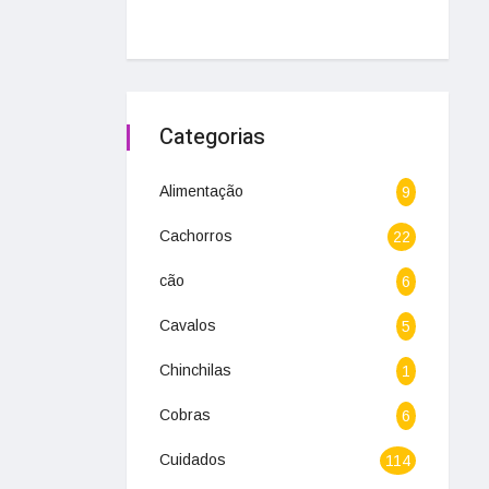
Categorias
Alimentação
9
Cachorros
22
cão
6
Cavalos
5
Chinchilas
1
Cobras
6
Cuidados
114