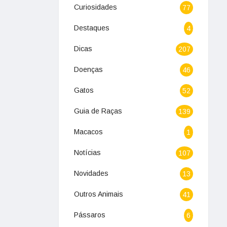
Curiosidades
77
Destaques
4
Dicas
207
Doenças
46
Gatos
52
Guia de Raças
139
Macacos
1
Notícias
107
Novidades
13
Outros Animais
41
Pássaros
6