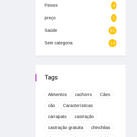
Peixes
4
preço
1
Saúde
82
Sem categoria
14
Tags
Alimentos
cachorro
Cães
cão
Características
carrapato
castração
castração gratuita
chinchilas