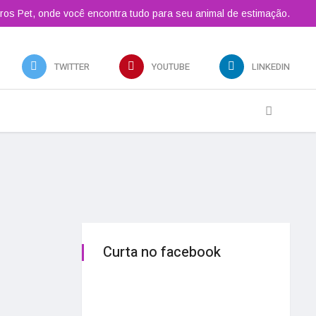
ros Pet, onde você encontra tudo para seu animal de estimação.
TWITTER
YOUTUBE
LINKEDIN
Curta no facebook