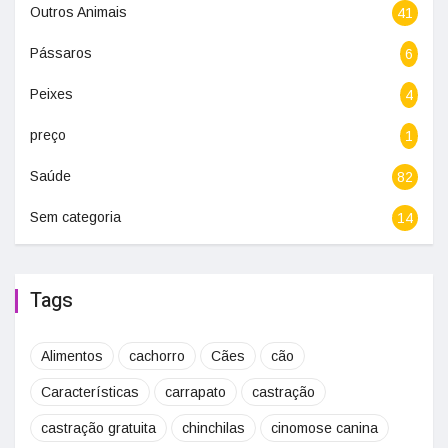
Outros Animais
41
Pássaros
6
Peixes
4
preço
1
Saúde
82
Sem categoria
14
Tags
Alimentos
cachorro
Cães
cão
Características
carrapato
castração
castração gratuita
chinchilas
cinomose canina