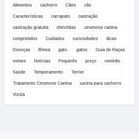
Alimentos
cachorro
Cães
cão
Características
carrapato
castração
castração gratuita
chinchilas
cinomose canina
comprimidos
Cuidados
curiosidades
dicas
Doenças
fêmea
gato.
gatos
Guia de Raças
nomes
Notícias
Pequinês
preço
remédio
Saúde
Temperamento
Terrier
Tratamento Cinomose Canina
vacina para cachorro
Vizsla