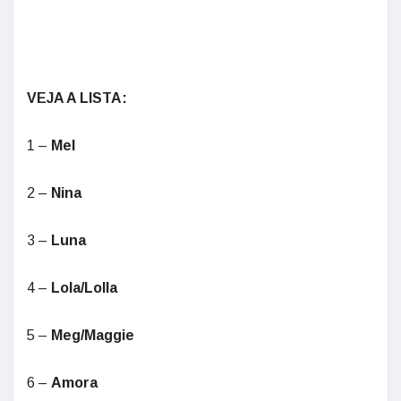
VEJA A LISTA:
1 –
Mel
2 –
Nina
3 –
Luna
4 –
Lola/Lolla
5 –
Meg/Maggie
6 –
Amora