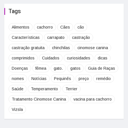
Tags
Alimentos
cachorro
Cães
cão
Características
carrapato
castração
castração gratuita
chinchilas
cinomose canina
comprimidos
Cuidados
curiosidades
dicas
Doenças
fêmea
gato.
gatos
Guia de Raças
nomes
Notícias
Pequinês
preço
remédio
Saúde
Temperamento
Terrier
Tratamento Cinomose Canina
vacina para cachorro
Vizsla