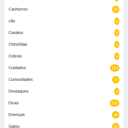
Cachorros
22
cão
6
Cavalos
5
Chinchilas
1
Cobras
6
Cuidados
114
Curiosidades
77
Destaques
4
Dicas
207
Doenças
46
Gatos
52