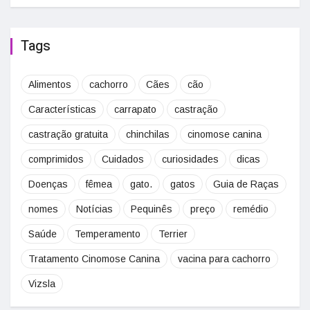
Tags
Alimentos
cachorro
Cães
cão
Características
carrapato
castração
castração gratuita
chinchilas
cinomose canina
comprimidos
Cuidados
curiosidades
dicas
Doenças
fêmea
gato.
gatos
Guia de Raças
nomes
Notícias
Pequinês
preço
remédio
Saúde
Temperamento
Terrier
Tratamento Cinomose Canina
vacina para cachorro
Vizsla