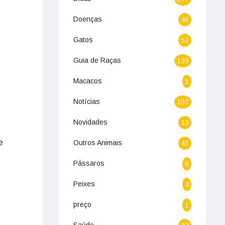
Doenças
46
Gatos
52
Guia de Raças
139
Macacos
1
Notícias
107
Novidades
13
e
Outros Animais
41
Pássaros
6
Peixes
4
preço
1