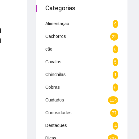
Categorias
Alimentação
9
m
Cachorros
22
u
cão
6
Cavalos
5
Chinchilas
1
Cobras
6
Cuidados
114
Curiosidades
77
Destaques
4
Dicas
207