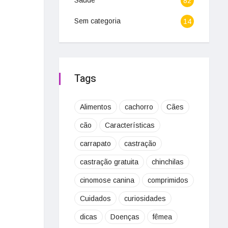
Saúde
82
Sem categoria
14
Tags
Alimentos
cachorro
Cães
cão
Características
carrapato
castração
castração gratuita
chinchilas
cinomose canina
comprimidos
Cuidados
curiosidades
dicas
Doenças
fêmea