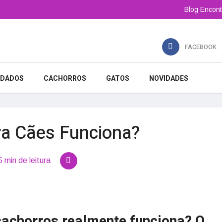
Blog Encont
FACEBOOK
IDADOS
CACHORROS
GATOS
NOVIDADES
ara Cães Funciona?
5 min de leitura
 cachorros realmente funciona? O