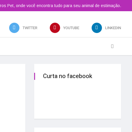
ros Pet, onde você encontra tudo para seu animal de estimação.
TWITTER
YOUTUBE
LINKEDIN
Curta no facebook