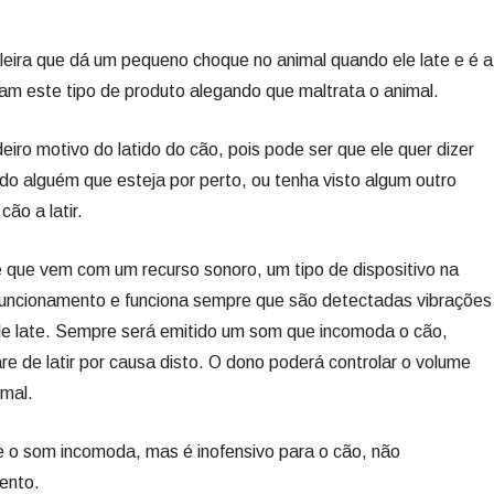
leira que dá um pequeno choque no animal quando ele late e é a
cam este tipo de produto alegando que maltrata o animal.
iro motivo do latido do cão, pois pode ser que ele quer dizer
do alguém que esteja por perto, ou tenha visto algum outro
ão a latir.
r é que vem com um recurso sonoro, um tipo de dispositivo na
 funcionamento e funciona sempre que são detectadas vibrações
ele late. Sempre será emitido um som que incomoda o cão,
are de latir por causa disto. O dono poderá controlar o volume
imal.
e o som incomoda, mas é inofensivo para o cão, não
ento.