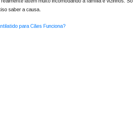
s realmente latem muito incomodando a família e vizinhos. Só
ciso saber a causa.