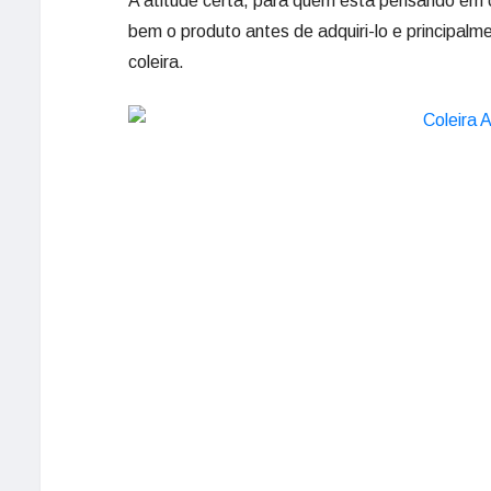
A atitude certa, para quem está pensando em c
bem o produto antes de adquiri-lo e principalm
coleira.