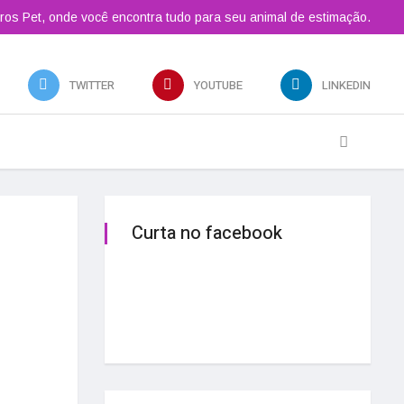
ros Pet, onde você encontra tudo para seu animal de estimação.
TWITTER
YOUTUBE
LINKEDIN
Curta no facebook