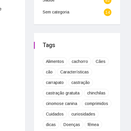
Saúde
82
e
Sem categoria
14
Tags
Alimentos
cachorro
Cães
cão
Características
carrapato
castração
castração gratuita
chinchilas
cinomose canina
comprimidos
Cuidados
curiosidades
dicas
Doenças
fêmea