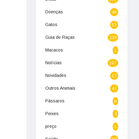
Doenças
46
Gatos
52
Guia de Raças
139
Macacos
1
Notícias
107
Novidades
13
Outros Animais
41
Pássaros
6
Peixes
4
preço
1