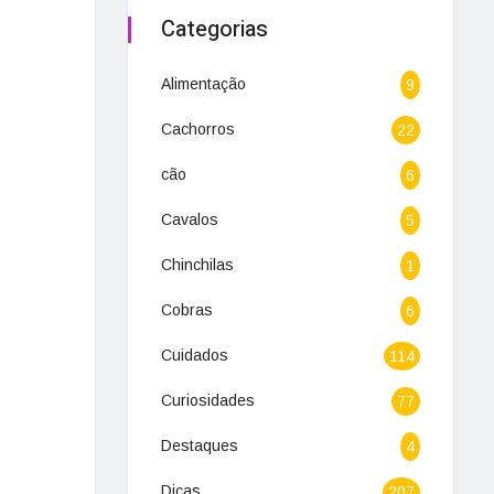
Categorias
Alimentação
9
Cachorros
22
cão
6
Cavalos
5
Chinchilas
1
Cobras
6
Cuidados
114
Curiosidades
77
Destaques
4
Dicas
207