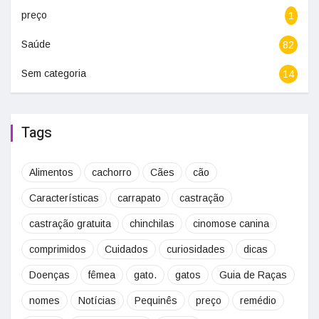
preço
1
Saúde
82
Sem categoria
14
Tags
Alimentos
cachorro
Cães
cão
Características
carrapato
castração
castração gratuita
chinchilas
cinomose canina
comprimidos
Cuidados
curiosidades
dicas
Doenças
fêmea
gato.
gatos
Guia de Raças
nomes
Notícias
Pequinês
preço
remédio