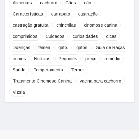
Alimentos
cachorro
Cães
cão
Características
carrapato
castração
castração gratuita
chinchilas
cinomose canina
comprimidos
Cuidados
curiosidades
dicas
Doenças
fêmea
gato.
gatos
Guia de Raças
nomes
Notícias
Pequinês
preço
remédio
Saúde
Temperamento
Terrier
Tratamento Cinomose Canina
vacina para cachorro
Vizsla