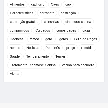
Alimentos
cachorro
Cães
cão
Características
carrapato
castração
castração gratuita
chinchilas
cinomose canina
comprimidos
Cuidados
curiosidades
dicas
Doenças
fêmea
gato.
gatos
Guia de Raças
nomes
Notícias
Pequinês
preço
remédio
Saúde
Temperamento
Terrier
Tratamento Cinomose Canina
vacina para cachorro
Vizsla