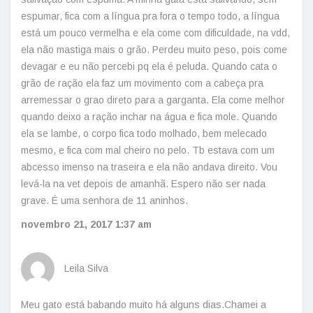
espumar, fica com a língua pra fora o tempo todo, a língua
está um pouco vermelha e ela come com dificuldade, na vdd,
ela não mastiga mais o grão. Perdeu muito peso, pois come
devagar e eu não percebi pq ela é peluda. Quando cata o
grão de ração ela faz um movimento com a cabeça pra
arremessar o grao direto para a garganta. Ela come melhor
quando deixo a ração inchar na água e fica mole. Quando
ela se lambe, o corpo fica todo molhado, bem melecado
mesmo, e fica com mal cheiro no pelo. Tb estava com um
abcesso imenso na traseira e ela não andava direito. Vou
levá-la na vet depois de amanhã. Espero não ser nada
grave. É uma senhora de 11 aninhos.
novembro 21, 2017
1:37 am
Leila Silva
Meu gato está babando muito há alguns dias.Chamei a