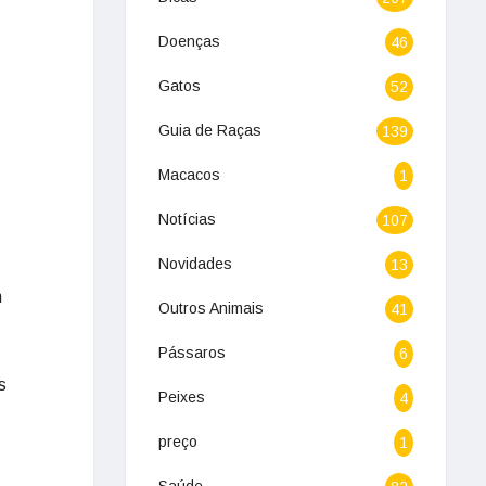
Doenças
46
Gatos
52
Guia de Raças
139
Macacos
1
Notícias
107
Novidades
13
m
Outros Animais
41
Pássaros
6
s
Peixes
4
preço
1