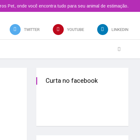
ros Pet, onde você encontra tudo para seu animal de estimação.
TWITTER
YOUTUBE
LINKEDIN
Curta no facebook