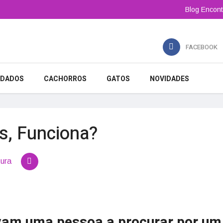
Blog Encont
FACEBOOK
IDADOS
CACHORROS
GATOS
NOVIDADES
s, Funciona?
tura
evam uma pessoa a procurar por um