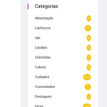
Categorias
Alimentação
9
Cachorros
22
cão
6
á
Cavalos
5
Chinchilas
1
Cobras
6
Cuidados
114
Curiosidades
77
Destaques
4
Dicas
207