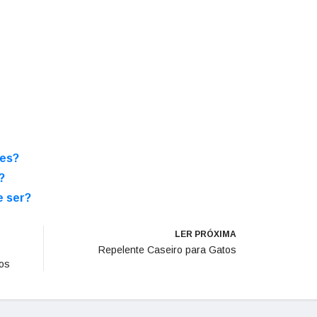
des?
?
e ser?
LER PRÓXIMA
Repelente Caseiro para Gatos
os