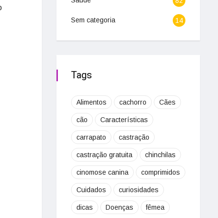
Saúde
82
o
Sem categoria
14
Tags
Alimentos
cachorro
Cães
cão
Características
carrapato
castração
castração gratuita
chinchilas
cinomose canina
comprimidos
Cuidados
curiosidades
dicas
Doenças
fêmea