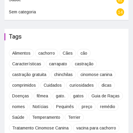
Sem categoria
14
Tags
Alimentos
cachorro
Cães
cão
Características
carrapato
castração
castração gratuita
chinchilas
cinomose canina
comprimidos
Cuidados
curiosidades
dicas
Doenças
fêmea
gato.
gatos
Guia de Raças
nomes
Notícias
Pequinês
preço
remédio
Saúde
Temperamento
Terrier
Tratamento Cinomose Canina
vacina para cachorro