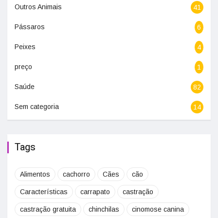
Outros Animais
41
Pássaros
6
Peixes
4
preço
1
Saúde
82
Sem categoria
14
Tags
Alimentos
cachorro
Cães
cão
Características
carrapato
castração
castração gratuita
chinchilas
cinomose canina