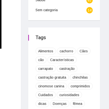
Saúde
82
Sem categoria
14
Tags
Alimentos
cachorro
Cães
cão
Características
carrapato
castração
castração gratuita
chinchilas
cinomose canina
comprimidos
Cuidados
curiosidades
dicas
Doenças
fêmea