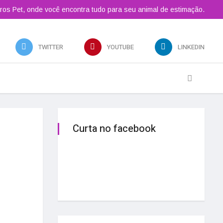
ros Pet, onde você encontra tudo para seu animal de estimação.
TWITTER
YOUTUBE
LINKEDIN
Curta no facebook