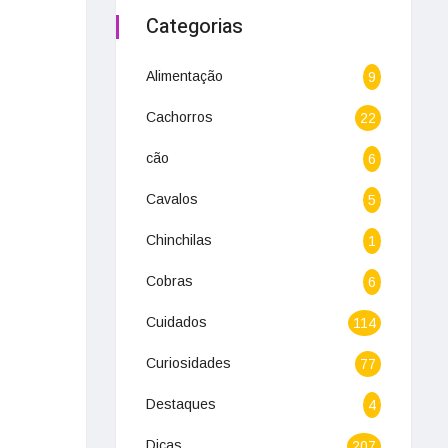
Categorias
Alimentação
9
Cachorros
22
cão
6
Cavalos
5
Chinchilas
1
Cobras
6
Cuidados
114
Curiosidades
77
Destaques
4
Dicas
207