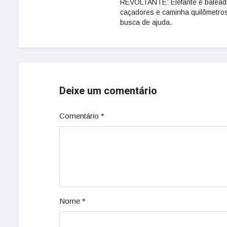
REVOLTANTE: Elefante é balead
caçadores e caminha quilômetro
busca de ajuda.
Deixe um comentário
Comentário
*
Nome
*