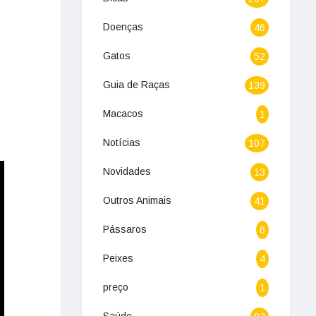
Doenças
46
Gatos
52
Guia de Raças
139
Macacos
1
Notícias
107
Novidades
13
Outros Animais
41
Pássaros
6
Peixes
4
preço
1