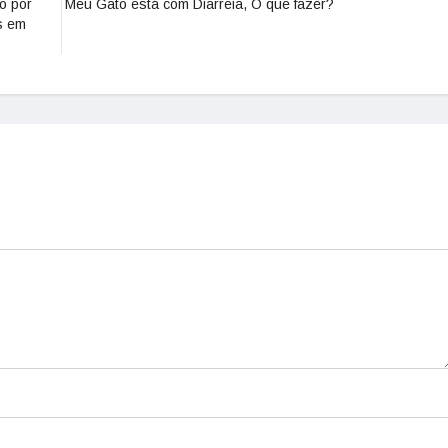
o por
Meu Gato está com Diarreia, O que fazer?
s em