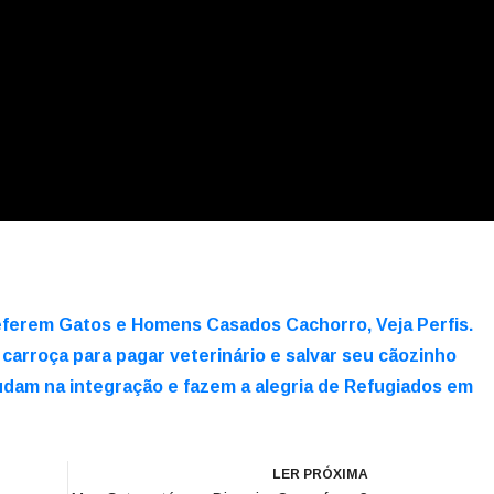
eferem Gatos e Homens Casados Cachorro, Veja Perfis.
arroça para pagar veterinário e salvar seu cãozinho
am na integração e fazem a alegria de Refugiados em
LER PRÓXIMA