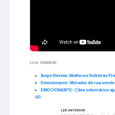
LEIA TAMBÉM:
Ibope Revela: Mulheres Solteiras Pr
Emocionante: Morador de rua vende c
EMOCIONANTE: Cães voluntários ajud
SP.
LER ANTERIOR