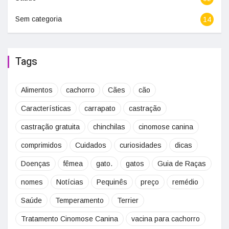
Sem categoria
14
Tags
Alimentos
cachorro
Cães
cão
Características
carrapato
castração
castração gratuita
chinchilas
cinomose canina
comprimidos
Cuidados
curiosidades
dicas
Doenças
fêmea
gato.
gatos
Guia de Raças
nomes
Notícias
Pequinês
preço
remédio
Saúde
Temperamento
Terrier
Tratamento Cinomose Canina
vacina para cachorro