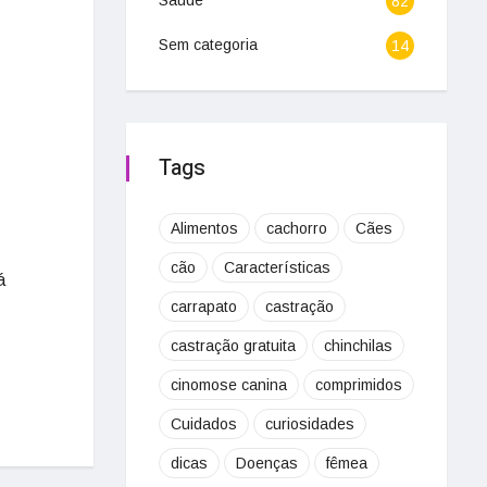
Saúde
82
Sem categoria
14
Tags
Alimentos
cachorro
Cães
cão
Características
á
carrapato
castração
castração gratuita
chinchilas
cinomose canina
comprimidos
Cuidados
curiosidades
dicas
Doenças
fêmea