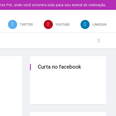
ros Pet, onde você encontra tudo para seu animal de estimação.
TWITTER
YOUTUBE
LINKEDIN
Curta no facebook