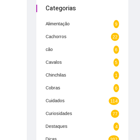
Categorias
Alimentação
9
Cachorros
22
cão
6
Cavalos
5
Chinchilas
1
Cobras
6
Cuidados
114
Curiosidades
77
Destaques
4
Dicas
207