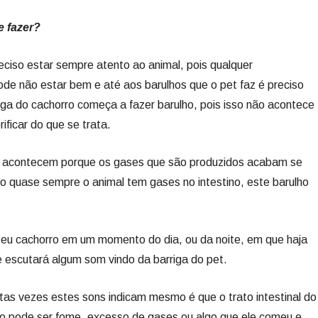
e fazer?
iso estar sempre atento ao animal, pois qualquer
ode não estar bem e até aos barulhos que o pet faz é preciso
ga do cachorro começa a fazer barulho, pois isso não acontece
ificar do que se trata.
o acontecem porque os gases que são produzidos acabam se
o quase sempre o animal tem gases no intestino, este barulho
seu cachorro em um momento do dia, ou da noite, em que haja
e escutará algum som vindo da barriga do pet.
as vezes estes sons indicam mesmo é que o trato intestinal do
vo pode ser fome, excesso de gases ou algo que ele comeu e