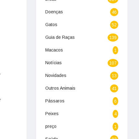
Doenças
46
Gatos
52
Guia de Raças
139
Macacos
1
Notícias
107
r
Novidades
13
Outros Animais
41
r
Pássaros
6
Peixes
4
preço
1