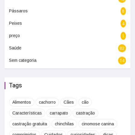
Pássaros
6
Peixes
4
preço
1
Saúde
82
Sem categoria
14
Tags
Alimentos
cachorro
Cães
cão
Características
carrapato
castração
castração gratuita
chinchilas
cinomose canina
comprimidos
Cuidados
curiosidades
dicas