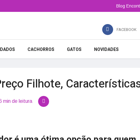
Blog Encont
FACEBOOK
IDADOS
CACHORROS
GATOS
NOVIDADES
reço Filhote, Característica
6 min de leitura
ador é uma ótima opção para quem