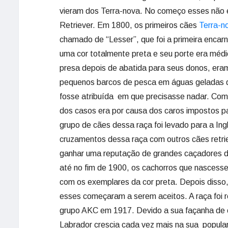
vieram dos Terra-nova. No começo esses não
Retriever. Em 1800, os primeiros cães
Terra-n
chamado de “Lesser”, que foi a primeira enca
uma cor totalmente preta e seu porte era méd
presa depois de abatida para seus donos, era
pequenos barcos de pesca em águas geladas d
fosse atribuída em que precisasse nadar. Com 
dos casos era por causa dos caros impostos 
grupo de cães dessa raça foi levado para a I
cruzamentos dessa raça com outros cães retri
ganhar uma reputação de grandes caçadores 
até no fim de 1900, os cachorros que nascesse
com os exemplares da cor preta. Depois diss
esses começaram a serem aceitos. A raça foi r
grupo AKC em 1917. Devido a sua façanha de c
Labrador crescia cada vez mais na sua popula