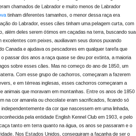
 eram chamados de Labrador e muito menos de Labrador
ova
tinham diferentes tamanhos, o menor dessa raça era
rnação do Labrador, esses cães tinham uma pelagem curta, com
io, além deles serem ótimos em caçadas na terra, buscando sua
m excelentes com peixes, auxiliavam seus donos puxando
o Canada e ajudava os pescadores em qualquer tarefa que
o passar dos anos a raça quase se deu por extinta, a maioria
pagos sobre esses cães. Mas no começo do ano de 1850, um
nglaterra. Com esse grupo de cachorros, começaram a fazerem
evers, e em térreas inglesas, esses cachorros começaram a
de animais que moravam em montanhas. Entre os anos de 1850
m na cor amarela ou chocolate eram sacrificados, ficando só
o, independentemente da cor que nascessem em uma linhada,
econhecida pela entidade English Kennel Club em 1903, e pelo
aça tanto em terra quanto na água, os anos se passaram e o
ridade. Nos Estados Unidos, conseguiram a façanha de ser o