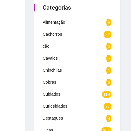
Categorias
Alimentação
9
Cachorros
22
cão
6
Cavalos
5
Chinchilas
1
Cobras
6
Cuidados
114
Curiosidades
77
Destaques
4
Dicas
207