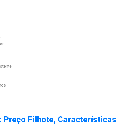
a
or
istente
ones