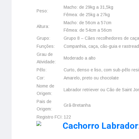
Macho: de 29kg a 31,5kg
Peso:
Fêmea: de 25kg a 27kg
Macho: de 56cm a 57cm
Altura:
Fêmea: de 54cm a 56cm
Grupo:
Grupo 8 – Cães recolhedores de caç
Funções:
Companhia, caça, cão-guia e rastread
Grau de
Moderado a alto
Atividade:
Pêlo:
Curto, denso e liso, com sub-pêlo res
Cor:
Amarelo, preto ou chocolate
Nome de
Labrador retriever ou Cão de Saint J
Origem:
Pais de
Grã-Bretanha
Origem:
Registro FCI:
122