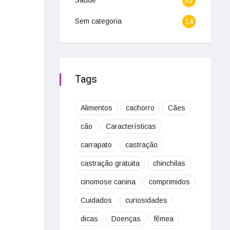
Saúde
82
Sem categoria
14
Tags
Alimentos
cachorro
Cães
cão
Características
carrapato
castração
castração gratuita
chinchilas
cinomose canina
comprimidos
Cuidados
curiosidades
dicas
Doenças
fêmea