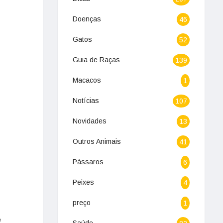
Doenças
46
Gatos
52
Guia de Raças
139
Macacos
1
Notícias
107
Novidades
13
Outros Animais
41
Pássaros
6
Peixes
4
preço
1
e