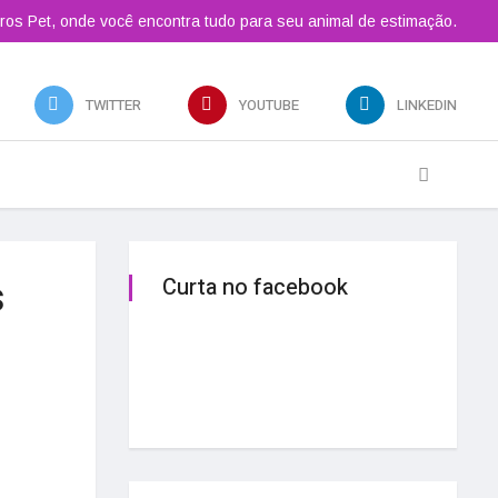
ros Pet, onde você encontra tudo para seu animal de estimação.
TWITTER
YOUTUBE
LINKEDIN
s
Curta no facebook