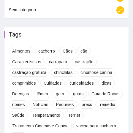
Sem categoria
14
Tags
Alimentos
cachorro
Cães
cão
Características
carrapato
castração
castração gratuita
chinchilas
cinomose canina
comprimidos
Cuidados
curiosidades
dicas
Doenças
fêmea
gato.
gatos
Guia de Raças
nomes
Notícias
Pequinês
preço
remédio
Saúde
Temperamento
Terrier
Tratamento Cinomose Canina
vacina para cachorro