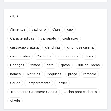
Tags
Alimentos
cachorro
Cães
cão
Características
carrapato
castração
castração gratuita
chinchilas
cinomose canina
comprimidos
Cuidados
curiosidades
dicas
Doenças
fêmea
gato.
gatos
Guia de Raças
nomes
Notícias
Pequinês
preço
remédio
Saúde
Temperamento
Terrier
Tratamento Cinomose Canina
vacina para cachorro
Vizsla