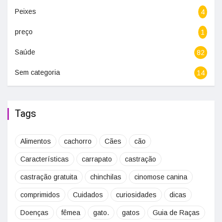
Peixes
4
preço
1
Saúde
82
Sem categoria
14
Tags
Alimentos
cachorro
Cães
cão
Características
carrapato
castração
castração gratuita
chinchilas
cinomose canina
comprimidos
Cuidados
curiosidades
dicas
Doenças
fêmea
gato.
gatos
Guia de Raças