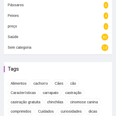
Pássaros
6
Peixes
4
preço
1
Saúde
82
Sem categoria
14
Tags
Alimentos
cachorro
Cães
cão
Características
carrapato
castração
castração gratuita
chinchilas
cinomose canina
comprimidos
Cuidados
curiosidades
dicas