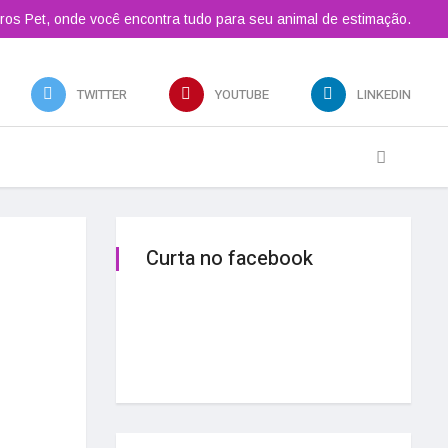
ros Pet, onde você encontra tudo para seu animal de estimação.
TWITTER
YOUTUBE
LINKEDIN
Curta no facebook