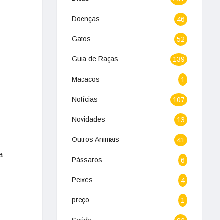
Doenças
46
Gatos
52
Guia de Raças
139
Macacos
1
Notícias
107
Novidades
13
Outros Animais
41
a
Pássaros
6
Peixes
4
preço
1