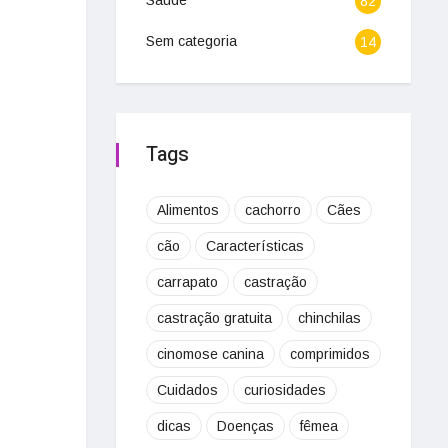
Saúde
82
Sem categoria
14
Tags
Alimentos
cachorro
Cães
cão
Características
carrapato
castração
castração gratuita
chinchilas
cinomose canina
comprimidos
Cuidados
curiosidades
dicas
Doenças
fêmea