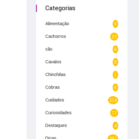
Categorias
Alimentação
9
Cachorros
22
cão
6
Cavalos
5
Chinchilas
1
Cobras
6
Cuidados
114
Curiosidades
77
Destaques
4
Dicas
207