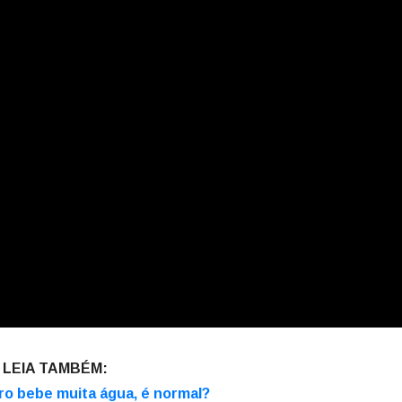
LEIA TAMBÉM:
o bebe muita água, é normal?