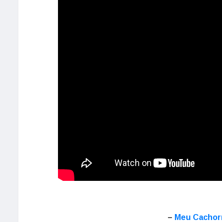
–
Meu Cachorr