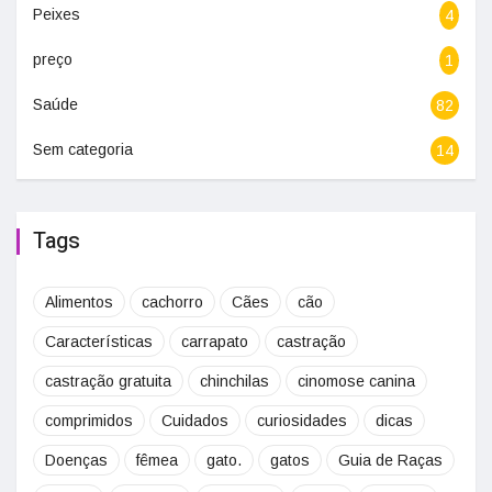
Peixes
4
preço
1
Saúde
82
Sem categoria
14
Tags
Alimentos
cachorro
Cães
cão
Características
carrapato
castração
castração gratuita
chinchilas
cinomose canina
comprimidos
Cuidados
curiosidades
dicas
Doenças
fêmea
gato.
gatos
Guia de Raças