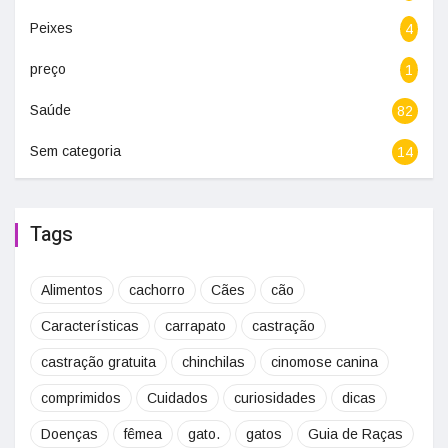
Peixes
4
preço
1
Saúde
82
Sem categoria
14
Tags
Alimentos
cachorro
Cães
cão
Características
carrapato
castração
castração gratuita
chinchilas
cinomose canina
comprimidos
Cuidados
curiosidades
dicas
Doenças
fêmea
gato.
gatos
Guia de Raças