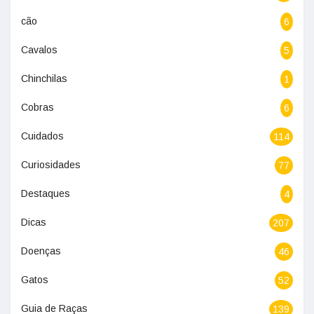
cão
6
Cavalos
5
Chinchilas
1
Cobras
6
Cuidados
114
Curiosidades
77
Destaques
4
Dicas
207
Doenças
46
Gatos
52
Guia de Raças
139