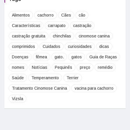
Alimentos
cachorro
Cães
cão
Características
carrapato
castração
castração gratuita
chinchilas
cinomose canina
comprimidos
Cuidados
curiosidades
dicas
Doenças
fêmea
gato.
gatos
Guia de Raças
nomes
Notícias
Pequinês
preço
remédio
Saúde
Temperamento
Terrier
Tratamento Cinomose Canina
vacina para cachorro
Vizsla