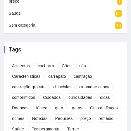
preço
1
Saúde
82
Sem categoria
14
Tags
Alimentos
cachorro
Cães
cão
Características
carrapato
castração
castração gratuita
chinchilas
cinomose canina
comprimidos
Cuidados
curiosidades
dicas
Doenças
fêmea
gato.
gatos
Guia de Raças
nomes
Notícias
Pequinês
preço
remédio
Saúde
Temperamento
Terrier