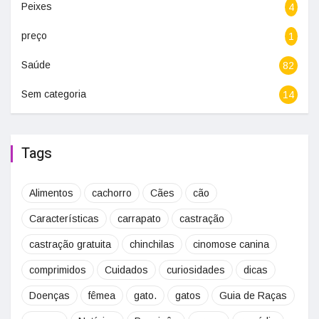
Peixes
4
preço
1
Saúde
82
Sem categoria
14
Tags
Alimentos
cachorro
Cães
cão
Características
carrapato
castração
castração gratuita
chinchilas
cinomose canina
comprimidos
Cuidados
curiosidades
dicas
Doenças
fêmea
gato.
gatos
Guia de Raças