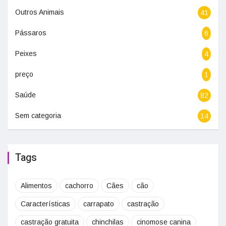
Outros Animais
41
Pássaros
6
Peixes
4
preço
1
Saúde
82
Sem categoria
14
Tags
Alimentos
cachorro
Cães
cão
Características
carrapato
castração
castração gratuita
chinchilas
cinomose canina