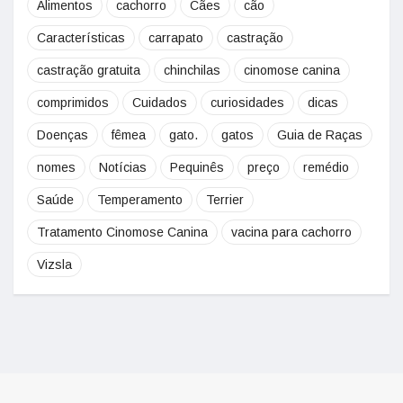
Alimentos
cachorro
Cães
cão
Características
carrapato
castração
castração gratuita
chinchilas
cinomose canina
comprimidos
Cuidados
curiosidades
dicas
Doenças
fêmea
gato.
gatos
Guia de Raças
nomes
Notícias
Pequinês
preço
remédio
Saúde
Temperamento
Terrier
Tratamento Cinomose Canina
vacina para cachorro
Vizsla